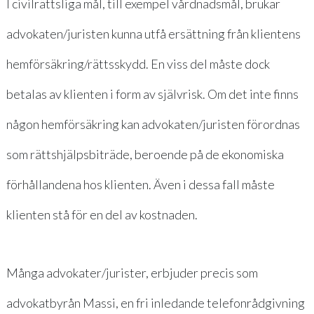
I civilrättsliga mål, till exempel vårdnadsmål, brukar
advokaten/juristen kunna utfå ersättning från klientens
hemförsäkring/rättsskydd. En viss del måste dock
betalas av klienten i form av självrisk. Om det inte finns
någon hemförsäkring kan advokaten/juristen förordnas
som rättshjälpsbiträde, beroende på de ekonomiska
förhållandena hos klienten. Även i dessa fall måste
klienten stå för en del av kostnaden.
Många advokater/jurister, erbjuder precis som
advokatbyrån Massi, en fri inledande telefonrådgivning