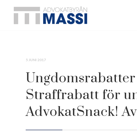
5 JUNI 2017
Ungdomsrabatter 
Straffrabatt för 
AdvokatSnack! Avs