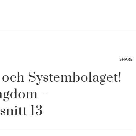
SHARE
och Systembolaget!
ungdom –
nitt 13