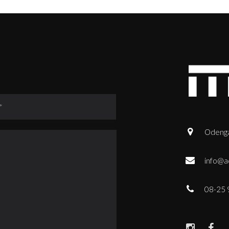
Odenga
info@a
08-25 