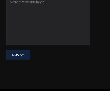
Integritetspolicy
Advokatsamfundets konsumenttvistnämnd