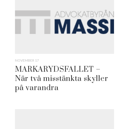
NOVEMBER 17
MARKARYDSFALLET –
När två misstänkta skyller
på varandra