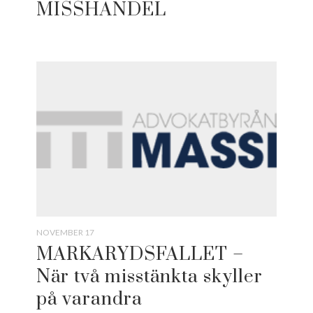
MISSHANDEL
NOVEMBER 17
MARKARYDSFALLET –
När två misstänkta skyller
på varandra