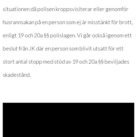
situationen då polisen kroppsvisiterar eller genomför
husrannsakan på en person som ej är misstänkt för brott,
enligt 19 och 20a §§ polislagen. Vi går också igenom ett
beslut från JK där en person som blivit utsatt för ett
stort antal stopp med stöd av 19 och 20a §§ beviljades
skadestånd.