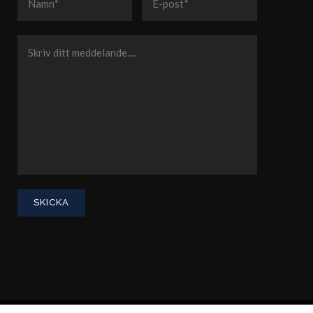
Integritetspolicy
Advokatsamfundets konsumenttvistnämnd