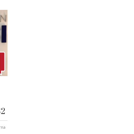
32
rna