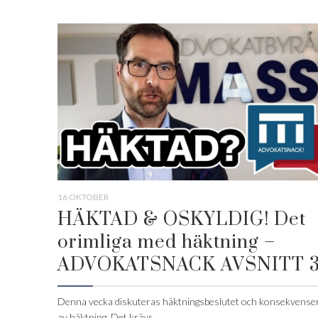
16 OKTOBER
HÄKTAD & OSKYLDIG! Det
orimliga med häktning –
ADVOKATSNACK AVSNITT 
Denna vecka diskuteras häktningsbeslutet och konsekvense
av häktning. Det krävs...