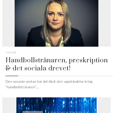
14 JUNI
Handbollstränaren, preskription
& det sociala drevet!
Den senaste veckan har det blivit stor uppståndelse kring
”handbollstränaren”....