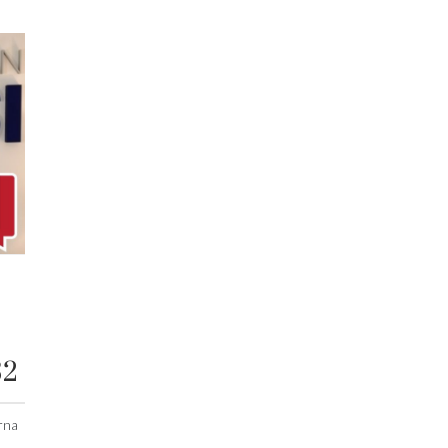
32
rna