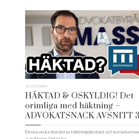
16 OKTOBER
HÄKTAD & OSKYLDIG! Det
orimliga med häktning –
ADVOKATSNACK AVSNITT 
Denna vecka diskuteras häktningsbeslutet och konsekvense
av häktning. Det krävs...