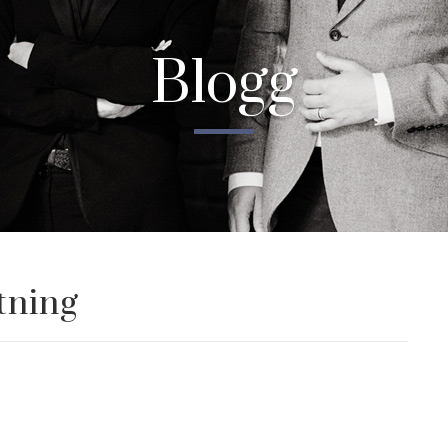
Blogg
tning