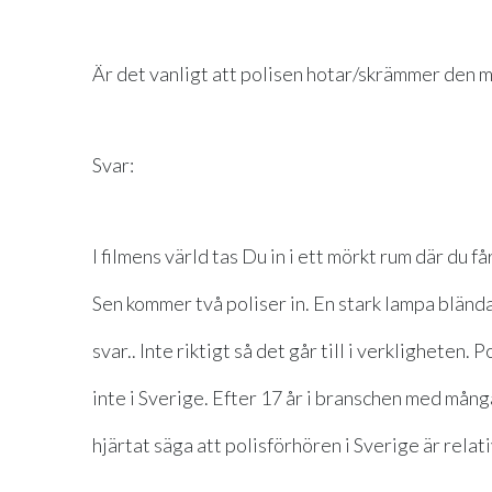
Är det vanligt att polisen hotar/skrämmer den m
Svar:
I filmens värld tas Du in i ett mörkt rum där du 
Sen kommer två poliser in. En stark lampa bländar
svar.. Inte riktigt så det går till i verkligheten. P
inte i Sverige. Efter 17 år i branschen med mån
hjärtat säga att polisförhören i Sverige är relat