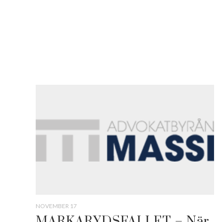
NOVEMBER 17
MARKARYDSFALLET – När