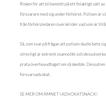
Risken för att bli bemött på ett felaktigt sätt a
försvarare med sig under förhöret. Polisen är v
från förhörsledaren överskrider vad som är tillå
Så, som svar på frågan att polisen skulle bete sig
otrevligt är extremt osannolikt och dessutom ko
prata överhuvudtaget om så skedde. Dessutom är 
försvarsadvokat.
SE MER OM ÄMNET I ADVOKATSNACK!