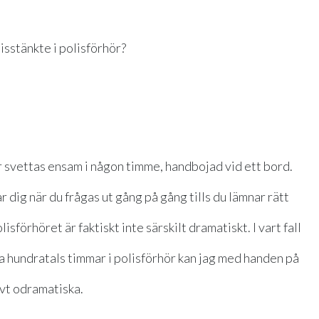
isstänkte i polisförhör?
får svettas ensam i någon timme, handbojad vid ett bord.
 dig när du frågas ut gång på gång tills du lämnar rätt
olisförhöret är faktiskt inte särskilt dramatiskt. I vart fall
ga hundratals timmar i polisförhör kan jag med handen på
ivt odramatiska.