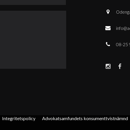
Odenga
info@a
08-25 
Integritetspolicy
Advokatsamfundets konsumenttvistnämnd