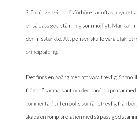
Stämningen vid polisförhöret är oftast mycket go
en så pass god stämning som möjligt. Man kan m
den misstänkte. Att polisen skulle vara elak, ot
princip aldrig.
Det finns en poäng med att vara trevlig. Sannoli
frågor ökar markant om den han/hon pratar med är
kommentar” till en polis som är otrevlig från bö
skapa en kompisrelation med så pass god stämni