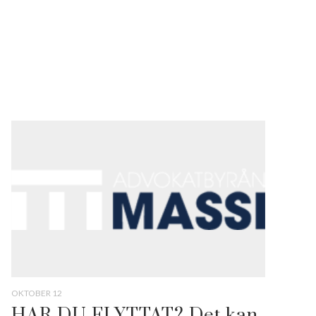
OKTOBER 12
HAR DU FLYTTAT? Det kan