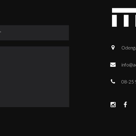
Odenga
info@a
08-25 