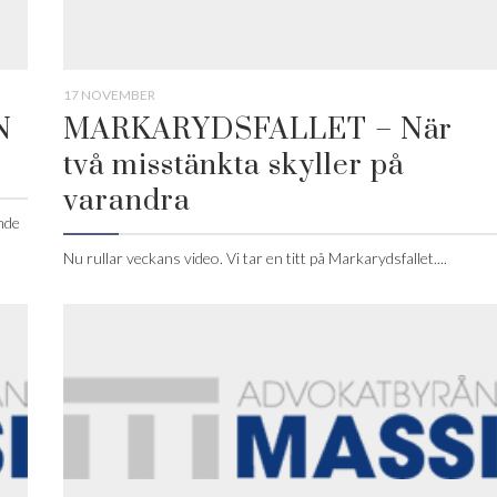
17 NOVEMBER
N
MARKARYDSFALLET – När
två misstänkta skyller på
varandra
nde
Nu rullar veckans video. Vi tar en titt på Markarydsfallet....