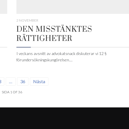
2 NOVEMBER
DEN MISSTÄNKTES
RÄTTIGHETER
I veckans avsnitt av advokatsnack diskuterar vi 12 §
förundersökningskungörelsen....
3
…
36
Nästa
SIDA 1 OF 36