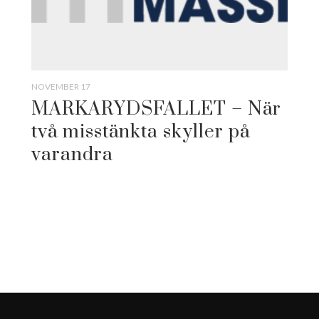
NOVEMBER 17
MARKARYDSFALLET – När
två misstänkta skyller på
varandra