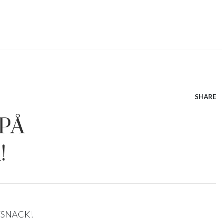
SHARE
PÅ
!
ATSNACK!