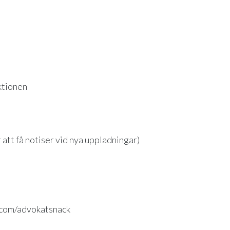
ktionen
ör att få notiser vid nya uppladningar)
.com/advokatsnack