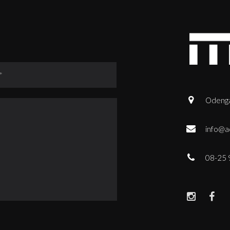
Odenga
info@a
08-25 