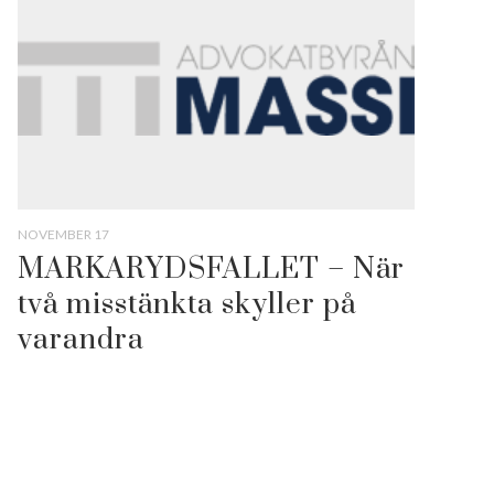
NOVEMBER 17
MARKARYDSFALLET – När
två misstänkta skyller på
varandra