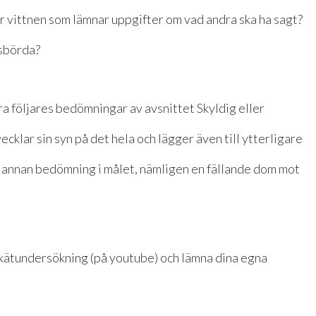
r vittnen som lämnar uppgifter om vad andra ska ha sagt?
gsbörda?
följares bedömningar av avsnittet Skyldig eller
cklar sin syn på det hela och lägger även till ytterligare
n annan bedömning i målet, nämligen en fällande dom mot
 enkätundersökning (på youtube) och lämna dina egna