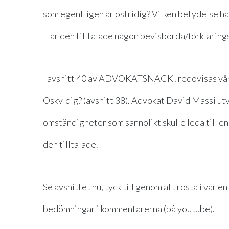
som egentligen är ostridig? Vilken betydelse ha
Har den tilltalade någon bevisbörda/förklarin
I avsnitt 40 av ADVOKATSNACK! redovisas våra 
Oskyldig? (avsnitt 38). Advokat David Massi utve
omständigheter som sannolikt skulle leda till e
den tilltalade.
Se avsnittet nu, tyck till genom att rösta i vår
bedömningar i kommentarerna (på youtube).