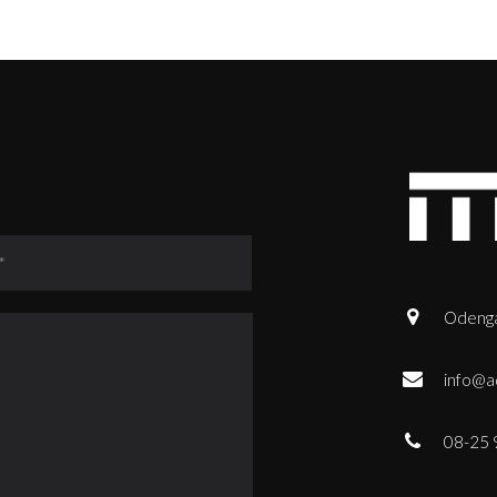
Odenga
info@a
08-25 