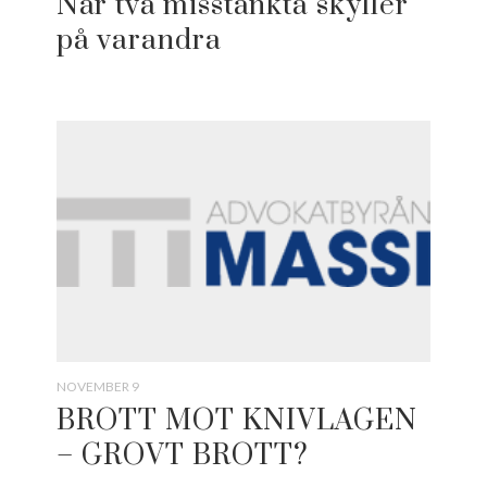
När två misstänkta skyller
på varandra
NOVEMBER 9
BROTT MOT KNIVLAGEN
– GROVT BROTT?