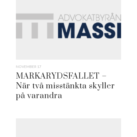
NOVEMBER 17
MARKARYDSFALLET –
När två misstänkta skyller
på varandra