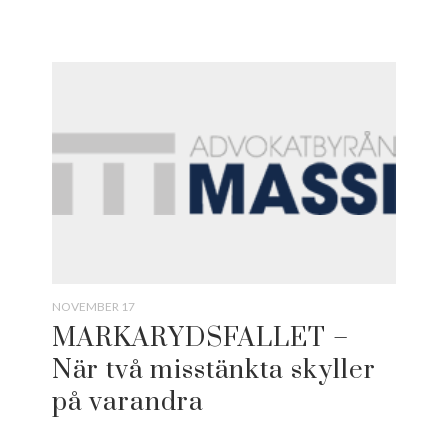
NOVEMBER 17
MARKARYDSFALLET –
När två misstänkta skyller
på varandra