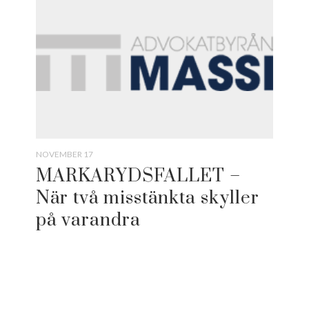
NOVEMBER 17
MARKARYDSFALLET –
När två misstänkta skyller
på varandra