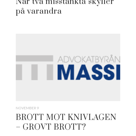
När två misstänkta skyller
på varandra
NOVEMBER 9
BROTT MOT KNIVLAGEN
– GROVT BROTT?