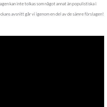
agen kan inte tolkas som något annat än populistiska i
I veckans avsnitt går vi igenom en del av de sämre förslagen!