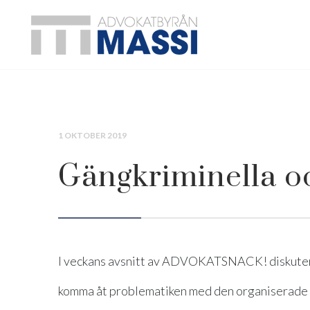
1 OKTOBER 2019
Gängkriminella oc
I veckans avsnitt av ADVOKATSNACK! diskuteras 
komma åt problematiken med den organiserade b