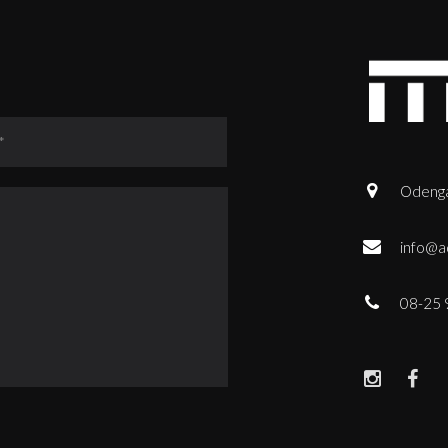
Odenga
info@a
08-25 