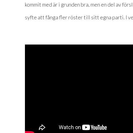
kommit med är i grunden bra, men en del av försl
syfte att fånga fler röster till sitt egna parti. 