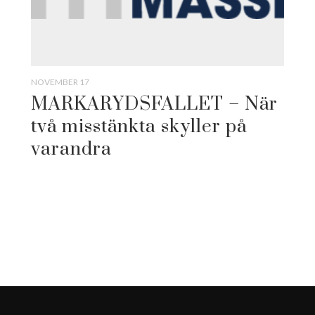
NOVEMBER 17
MARKARYDSFALLET – När
två misstänkta skyller på
varandra