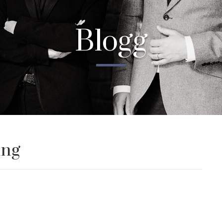
Blogg
ing