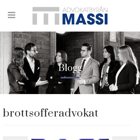
Blogg
brottsofferadvokat