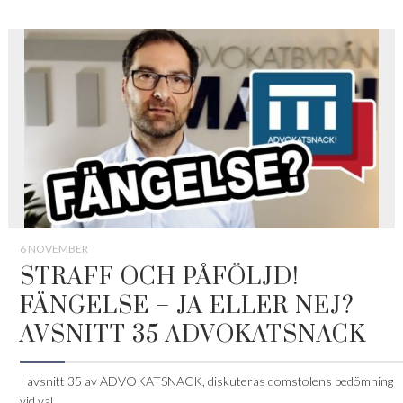
6 NOVEMBER
STRAFF OCH PÅFÖLJD!
FÄNGELSE – JA ELLER NEJ?
AVSNITT 35 ADVOKATSNACK
I avsnitt 35 av ADVOKATSNACK, diskuteras domstolens bedömning
vid val...