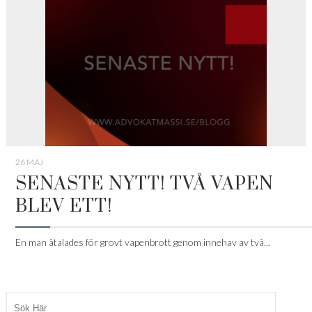
26 MAJ
SENASTE NYTT! TVÅ VAPEN
BLEV ETT!
En man åtalades för grovt vapenbrott genom innehav av två...