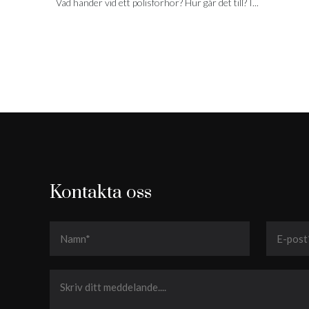
Vad händer vid ett polisförhör? Hur går det till? I...
Kontakta oss