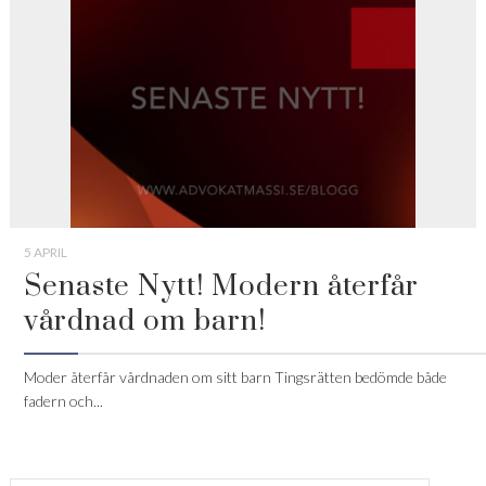
5 APRIL
Senaste Nytt! Modern återfår
vårdnad om barn!
Moder återfår vårdnaden om sitt barn Tingsrätten bedömde både
fadern och...