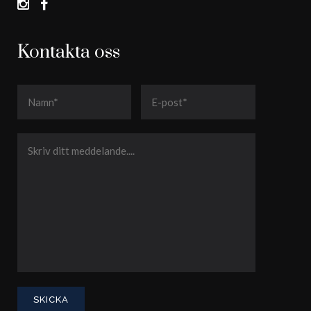
Kontakta oss