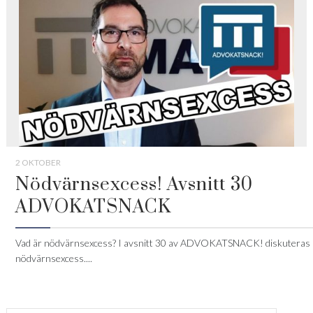
2 OKTOBER
Nödvärnsexcess! Avsnitt 30
ADVOKATSNACK
Vad är nödvärnsexcess? I avsnitt 30 av ADVOKATSNACK! diskuteras
nödvärnsexcess....