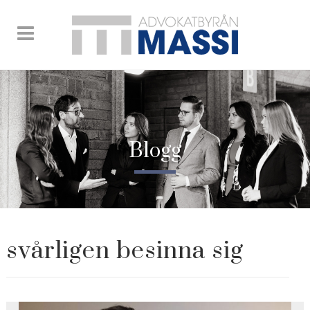
Blogg
svårligen besinna sig