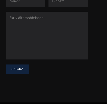
Integritetspolicy
Advokatsamfundets konsumenttvistnämnd