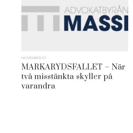
NOVEMBER 17
MARKARYDSFALLET – När
två misstänkta skyller på
varandra