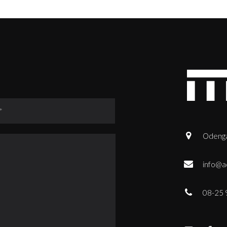
Odenga
info@a
08-25 