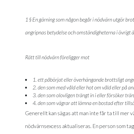
1 §
En gärning som någon begår i nödvärn utgör brot
angripnas betydelse och omständigheterna i övrigt ä
Rätt till nödvärn föreligger mot
1. ett påbörjat eller överhängande brottsligt an
2. den som med våld eller hot om våld eller på a
3. den som olovligen trängt in i eller försöker träng
4. den som vägrar att lämna en bostad efter tills
Generellt kan sägas att man inte får ta till mer v
nödvärnsexcess aktualiseras. En person som tagit