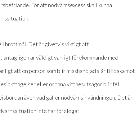
arsbefriande. För att nödvärnsexcess skall kunna
rnssituation.
 brottmål. Det är givetvis viktigt att
et antagligen är väldigt vanligt förekommande med
anligt att en person som blir misshandlad slår tillbaka mot
nesiakttagelser eller osanna vittnesutsagor blir fel
evisbördan även vad gäller nödvärnsinvändningen. Det är
dvärnssituation inte har förelegat.