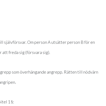
ill självförsvar. Om person A utsätter person B för en
r att freda sig (försvara sig).
angrepp som överhängande angrepp. Rätten till nödvärn
angripen.
tel 1 §: