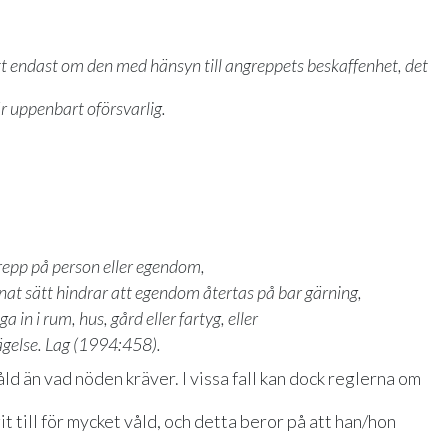
t endast om den med hänsyn till angreppets beskaffenhet, det
r uppenbart oförsvarlig.
grepp på person eller egendom,
nnat sätt hindrar att egendom återtas på bar gärning,
a in i rum, hus, gård eller fartyg, eller
ägelse.
Lag (1994:458).
åld än vad nöden kräver. I vissa fall kan dock reglerna om
 till för mycket våld, och detta beror på att han/hon