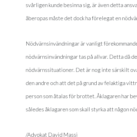
svårligen kunde besinna sig, är även detta ansv
åberopas måste det dock ha förelegat en nödvä
Nödvärnsinvändningar är vanligt förekommande i
nödvärnsinvändningar tas på allvar. Detta då d
nödvärnssituationer. Det är nog inte särskilt ov
den andre och att det på grund av felaktiga vitt
person som åtalas för brottet. Åklagaren har b
således åklagaren som skall styrka att någon nö
/Advokat David Massi