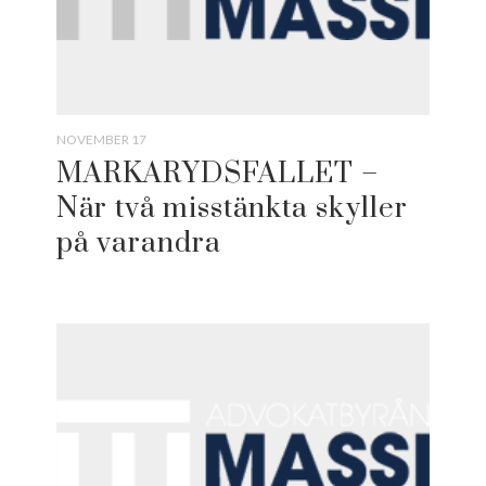
NOVEMBER 17
MARKARYDSFALLET –
När två misstänkta skyller
på varandra