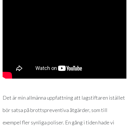
Det är min allmänna uppfattning att lagstiftaren istället
bör satsa på brottspreventiva åtgärder, som till
exempel fler synliga poliser. En gång i tiden hade vi