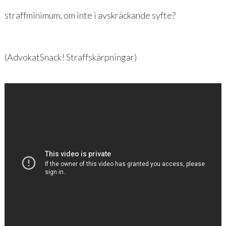
straffminimum, om inte i avskräckande syfte?
(AdvokatSnack! Straffskärpningar)