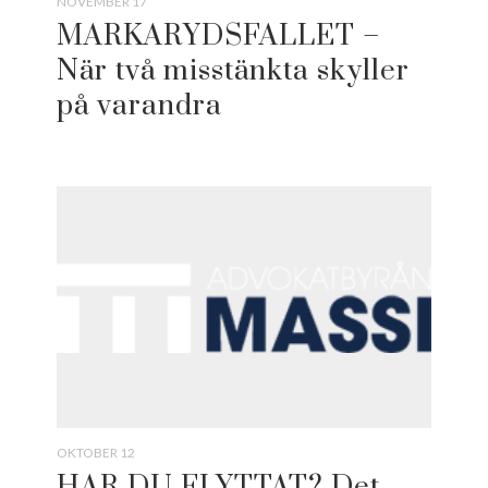
NOVEMBER 17
MARKARYDSFALLET –
När två misstänkta skyller
på varandra
OKTOBER 12
HAR DU FLYTTAT? Det