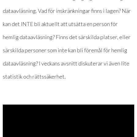
dataavläsning. Vad för inskränkningar finns i lagen? När
kan det INTE bli aktuellt att utsätta en person för
hemlig dataavläsning? Finns det särskilda platser, eller
särskilda personer som inte kan bli föremål för hemlig
dataavläsning? I veckans avsnitt diskuterar vi även lite
statistik och rättssäkerhet.