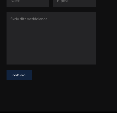
Integritetspolicy
Advokatsamfundets konsumenttvistnämnd