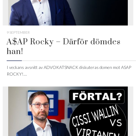
9 SEPTEMBER
A$AP Rocky – Därför dömdes
han!
I veckans avsnitt av ADVOKATSNACK diskuteras domen mot ASAP
ROCKY!....