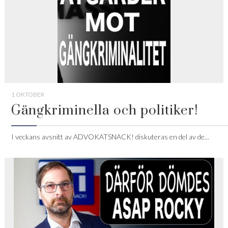
1 OKTOBER
Gängkriminella och politiker!
I veckans avsnitt av ADVOKATSNACK! diskuteras en del av de...