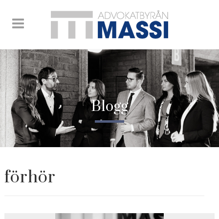
Blogg
förhör