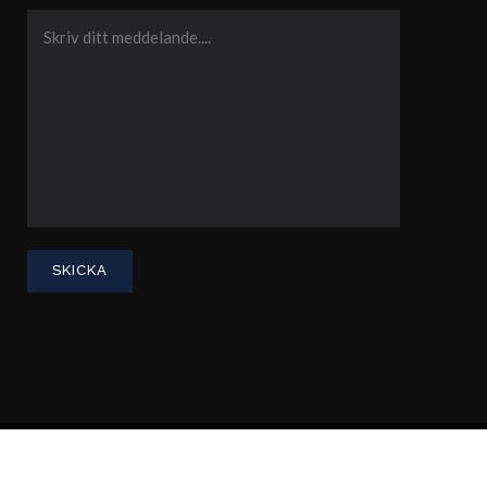
Integritetspolicy
Advokatsamfundets konsumenttvistnämnd