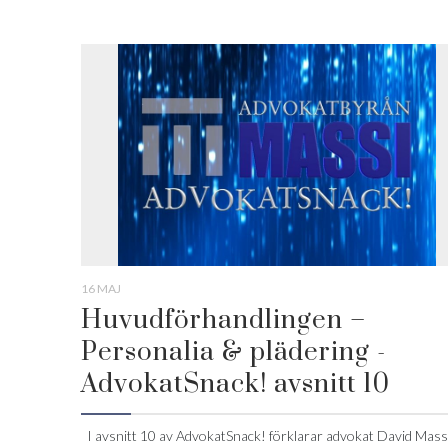
16 MAJ
Huvudförhandlingen –
Personalia & plädering -
AdvokatSnack! avsnitt 10
I avsnitt 10 av AdvokatSnack! förklarar advokat David Massi.