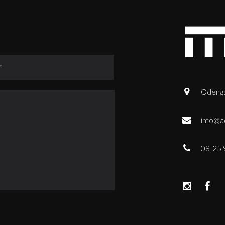
Odenga
info@a
08-25 