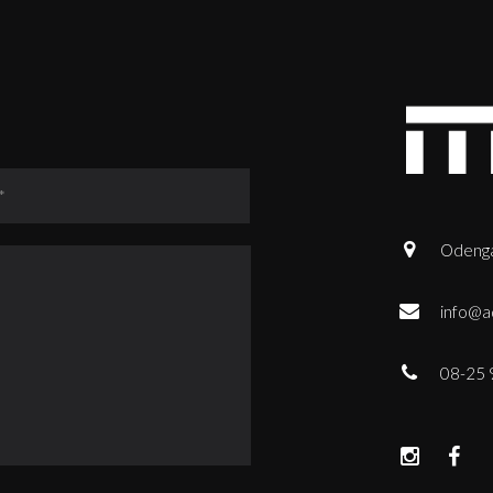
Odenga
info@a
08-25 