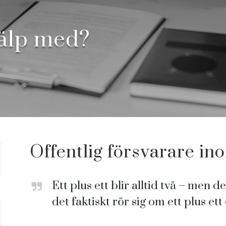
jälp med?
Offentlig försvarare in
Ett plus ett blir alltid två – men 
det faktiskt rör sig om ett plus ett