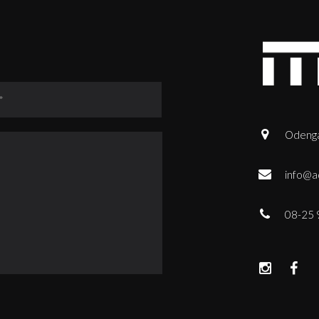
Odenga
info@a
08-25 