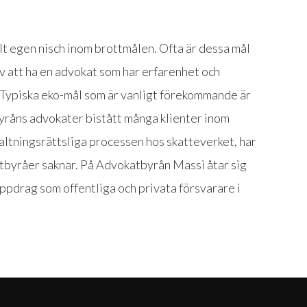
lt egen nisch inom brottmålen. Ofta är dessa mål
v att ha en advokat som har erfarenhet och
 Typiska eko-mål som är vanligt förekommande är
yråns advokater bistått många klienter inom
altningsrättsliga processen hos skatteverket, har
byråer saknar. På Advokatbyrån Massi åtar sig
pdrag som offentliga och privata försvarare i