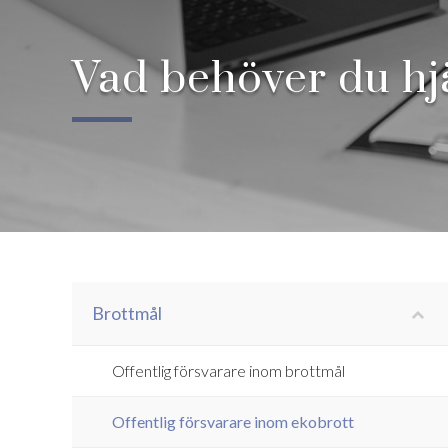
Vad behöver du h
Brottmål
Offentlig försvarare inom brottmål
Offentlig försvarare inom ekobrott