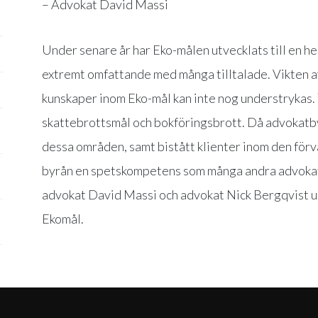
– Advokat David Massi
Under senare år har Eko-målen utvecklats till en he
extremt omfattande med många tilltalade. Vikten a
kunskaper inom Eko-mål kan inte nog understrykas.
skattebrottsmål och bokföringsbrott. Då advokatb
dessa områden, samt bistått klienter inom den förv
byrån en spetskompetens som många andra advokat
advokat David Massi och advokat Nick Bergqvist up
Ekomål.