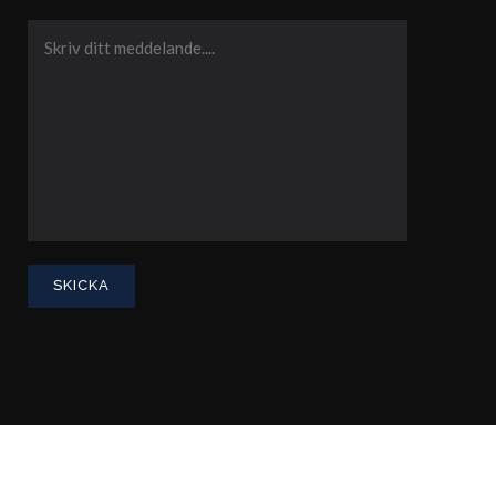
Integritetspolicy
Advokatsamfundets konsumenttvistnämnd